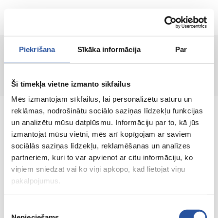
ET
Piekrišana
Sīkāka informācija
Par
Lehte ei leitud!
Šī tīmekļa vietne izmanto sīkfailus
Mēs izmantojam sīkfailus, lai personalizētu saturu un
reklāmas, nodrošinātu sociālo saziņas līdzekļu funkcijas
un analizētu mūsu datplūsmu. Informāciju par to, kā jūs
izmantojat mūsu vietni, mēs arī kopīgojam ar saviem
sociālās saziņas līdzekļu, reklamēšanas un analīzes
Veebipoodi soodsate hindade ja kvaliteetsete
partneriem, kuri to var apvienot ar citu informāciju, ko
toodetega, kus kliendi rahulolu on meie
viņiem sniedzat vai ko viņi apkopo, kad lietojat viņu
peamine väärtus.
pakalpojumus.
Koik sinu kodu ja aia jaoks!
Piekrišanas
Nepieciešams