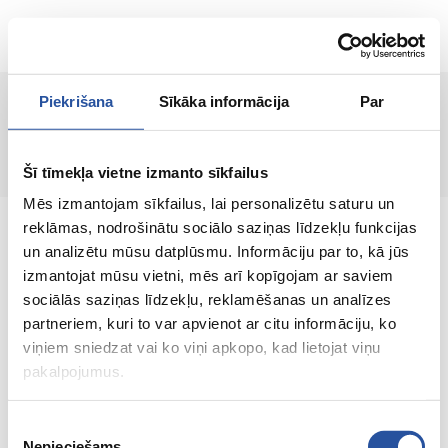
ET
Piekrišana
Sīkāka informācija
Par
Lehte ei leitud!
Šī tīmekļa vietne izmanto sīkfailus
Mēs izmantojam sīkfailus, lai personalizētu saturu un
reklāmas, nodrošinātu sociālo saziņas līdzekļu funkcijas
un analizētu mūsu datplūsmu. Informāciju par to, kā jūs
izmantojat mūsu vietni, mēs arī kopīgojam ar saviem
sociālās saziņas līdzekļu, reklamēšanas un analīzes
Veebipoodi soodsate hindade ja kvaliteetsete
partneriem, kuri to var apvienot ar citu informāciju, ko
toodetega, kus kliendi rahulolu on meie
viņiem sniedzat vai ko viņi apkopo, kad lietojat viņu
peamine väärtus.
pakalpojumus.
Koik sinu kodu ja aia jaoks!
Piekrišanas
Nepieciešams