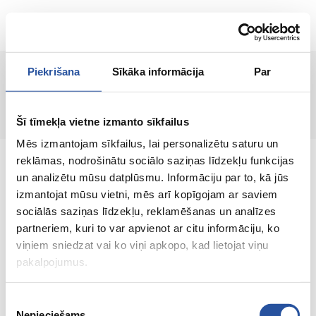
ET
Piekrišana
Sīkāka informācija
Par
Lehte ei leitud!
Šī tīmekļa vietne izmanto sīkfailus
Mēs izmantojam sīkfailus, lai personalizētu saturu un
reklāmas, nodrošinātu sociālo saziņas līdzekļu funkcijas
un analizētu mūsu datplūsmu. Informāciju par to, kā jūs
izmantojat mūsu vietni, mēs arī kopīgojam ar saviem
sociālās saziņas līdzekļu, reklamēšanas un analīzes
Veebipoodi soodsate hindade ja kvaliteetsete
partneriem, kuri to var apvienot ar citu informāciju, ko
toodetega, kus kliendi rahulolu on meie
viņiem sniedzat vai ko viņi apkopo, kad lietojat viņu
peamine väärtus.
pakalpojumus.
Koik sinu kodu ja aia jaoks!
Piekrišanas
Nepieciešams