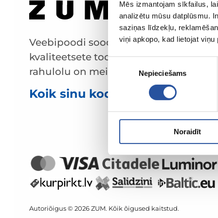
Mēs izmantojam sīkfailus, lai
analizētu mūsu datplūsmu. In
saziņas līdzekļu, reklamēšana
viņi apkopo, kad lietojat viņ
Veebipoodi soodsate hindade ja
kvaliteetsete toodetega, kus kliendi
Piekrišanas
rahulolu on meie peamine väärtus.
Nepieciešams
izvēle
Koik sinu kodu ja aia jaoks!
Noraidīt
Autoriõigus © 2026 ZUM. Kõik õigused kaitstud.