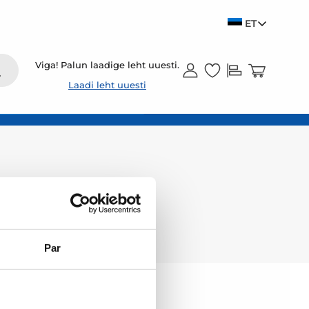
ET
Viga! Palun laadige leht uuesti.
Laadi leht uuesti
Par