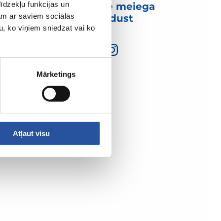
īdzekļu funkcijas un
Võtke meiega
jam ar saviem sociālās
ühendust
u, ko viņiem sniedzat vai ko
Mārketings
Atļaut visu