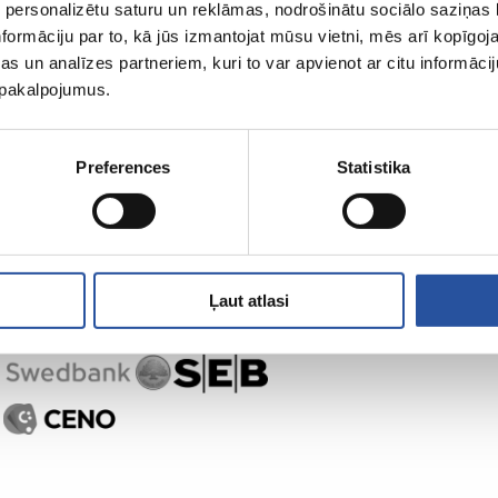
 personalizētu saturu un reklāmas, nodrošinātu sociālo saziņas l
ZUM-ist
Ostlemine
formāciju par to, kā jūs izmantojat mūsu vietni, mēs arī kopīgo
s un analīzes partneriem, kuri to var apvienot ar citu informācij
u pakalpojumus.
Preferences
Statistika
Ļaut atlasi