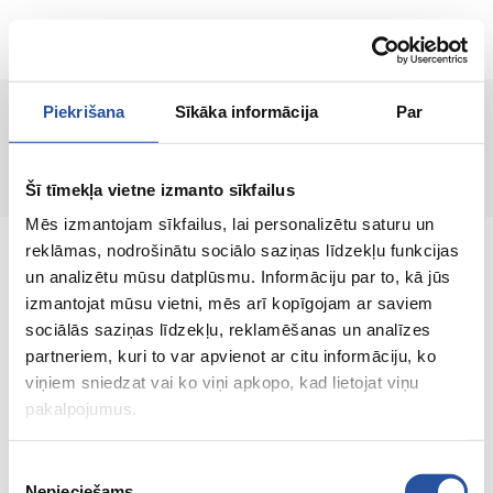
ET
Piekrišana
Sīkāka informācija
Par
Lehte ei leitud!
Šī tīmekļa vietne izmanto sīkfailus
Mēs izmantojam sīkfailus, lai personalizētu saturu un
reklāmas, nodrošinātu sociālo saziņas līdzekļu funkcijas
un analizētu mūsu datplūsmu. Informāciju par to, kā jūs
izmantojat mūsu vietni, mēs arī kopīgojam ar saviem
sociālās saziņas līdzekļu, reklamēšanas un analīzes
Veebipoodi soodsate hindade ja kvaliteetsete
partneriem, kuri to var apvienot ar citu informāciju, ko
toodetega, kus kliendi rahulolu on meie
viņiem sniedzat vai ko viņi apkopo, kad lietojat viņu
peamine väärtus.
pakalpojumus.
Koik sinu kodu ja aia jaoks!
Piekrišanas
Nepieciešams