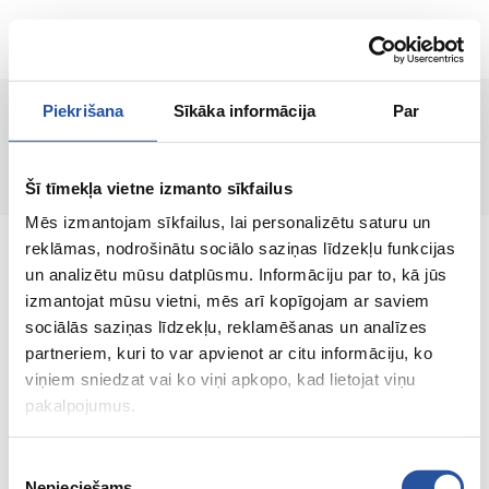
ET
Piekrišana
Sīkāka informācija
Par
Lehte ei leitud!
Šī tīmekļa vietne izmanto sīkfailus
Mēs izmantojam sīkfailus, lai personalizētu saturu un
reklāmas, nodrošinātu sociālo saziņas līdzekļu funkcijas
un analizētu mūsu datplūsmu. Informāciju par to, kā jūs
izmantojat mūsu vietni, mēs arī kopīgojam ar saviem
sociālās saziņas līdzekļu, reklamēšanas un analīzes
Veebipoodi soodsate hindade ja kvaliteetsete
partneriem, kuri to var apvienot ar citu informāciju, ko
toodetega, kus kliendi rahulolu on meie
viņiem sniedzat vai ko viņi apkopo, kad lietojat viņu
peamine väärtus.
pakalpojumus.
Koik sinu kodu ja aia jaoks!
Piekrišanas
Nepieciešams