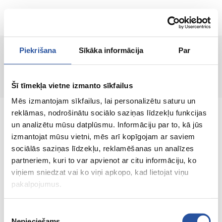
ET
Piekrišana
Sīkāka informācija
Par
Lehte ei leitud!
Šī tīmekļa vietne izmanto sīkfailus
Mēs izmantojam sīkfailus, lai personalizētu saturu un
reklāmas, nodrošinātu sociālo saziņas līdzekļu funkcijas
un analizētu mūsu datplūsmu. Informāciju par to, kā jūs
izmantojat mūsu vietni, mēs arī kopīgojam ar saviem
sociālās saziņas līdzekļu, reklamēšanas un analīzes
Veebipoodi soodsate hindade ja kvaliteetsete
partneriem, kuri to var apvienot ar citu informāciju, ko
toodetega, kus kliendi rahulolu on meie
viņiem sniedzat vai ko viņi apkopo, kad lietojat viņu
peamine väärtus.
pakalpojumus.
Koik sinu kodu ja aia jaoks!
Piekrišanas
Nepieciešams