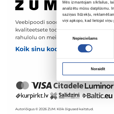
Mēs izmantojam sīkfailus, lai
analizētu mūsu datplūsmu. In
saziņas līdzekļu, reklamēšana
viņi apkopo, kad lietojat viņ
Veebipoodi soodsate hindade ja
kvaliteetsete toodetega, kus kliendi
Piekrišanas
rahulolu on meie peamine väärtus.
Nepieciešams
izvēle
Koik sinu kodu ja aia jaoks!
Noraidīt
Autoriõigus © 2026 ZUM. Kõik õigused kaitstud.