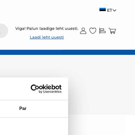
ET
Viga! Palun laadige leht uuesti.
Laadi leht uuesti
Par