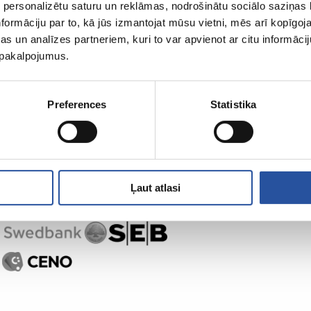
 personalizētu saturu un reklāmas, nodrošinātu sociālo saziņas l
ZUM-ist
Ostlemine
formāciju par to, kā jūs izmantojat mūsu vietni, mēs arī kopīgo
s un analīzes partneriem, kuri to var apvienot ar citu informācij
u pakalpojumus.
Preferences
Statistika
Ļaut atlasi