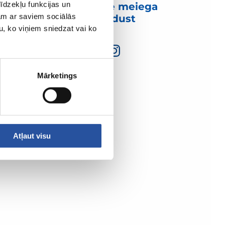
īdzekļu funkcijas un
Võtke meiega
jam ar saviem sociālās
ühendust
u, ko viņiem sniedzat vai ko
Mārketings
Atļaut visu