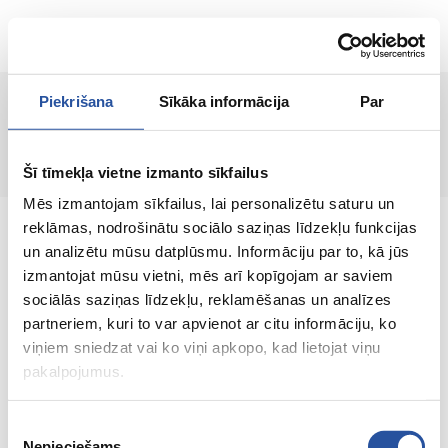
ET
Piekrišana
Sīkāka informācija
Par
Lehte ei leitud!
Šī tīmekļa vietne izmanto sīkfailus
Mēs izmantojam sīkfailus, lai personalizētu saturu un
reklāmas, nodrošinātu sociālo saziņas līdzekļu funkcijas
un analizētu mūsu datplūsmu. Informāciju par to, kā jūs
izmantojat mūsu vietni, mēs arī kopīgojam ar saviem
sociālās saziņas līdzekļu, reklamēšanas un analīzes
Veebipoodi soodsate hindade ja kvaliteetsete
partneriem, kuri to var apvienot ar citu informāciju, ko
toodetega, kus kliendi rahulolu on meie
viņiem sniedzat vai ko viņi apkopo, kad lietojat viņu
peamine väärtus.
pakalpojumus.
Koik sinu kodu ja aia jaoks!
Piekrišanas
Nepieciešams