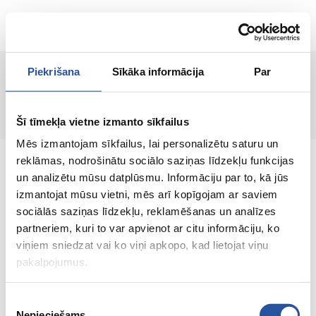
ET
Piekrišana
Sīkāka informācija
Par
Lehte ei leitud!
Šī tīmekļa vietne izmanto sīkfailus
Mēs izmantojam sīkfailus, lai personalizētu saturu un
reklāmas, nodrošinātu sociālo saziņas līdzekļu funkcijas
un analizētu mūsu datplūsmu. Informāciju par to, kā jūs
izmantojat mūsu vietni, mēs arī kopīgojam ar saviem
sociālās saziņas līdzekļu, reklamēšanas un analīzes
Veebipoodi soodsate hindade ja kvaliteetsete
partneriem, kuri to var apvienot ar citu informāciju, ko
toodetega, kus kliendi rahulolu on meie
viņiem sniedzat vai ko viņi apkopo, kad lietojat viņu
peamine väärtus.
pakalpojumus.
Koik sinu kodu ja aia jaoks!
Piekrišanas
Nepieciešams