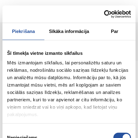
ET
Piekrišana
Sīkāka informācija
Par
Lehte ei leitud!
Šī tīmekļa vietne izmanto sīkfailus
Mēs izmantojam sīkfailus, lai personalizētu saturu un
reklāmas, nodrošinātu sociālo saziņas līdzekļu funkcijas
un analizētu mūsu datplūsmu. Informāciju par to, kā jūs
izmantojat mūsu vietni, mēs arī kopīgojam ar saviem
sociālās saziņas līdzekļu, reklamēšanas un analīzes
Veebipoodi soodsate hindade ja kvaliteetsete
partneriem, kuri to var apvienot ar citu informāciju, ko
toodetega, kus kliendi rahulolu on meie
viņiem sniedzat vai ko viņi apkopo, kad lietojat viņu
peamine väärtus.
pakalpojumus.
Koik sinu kodu ja aia jaoks!
Piekrišanas
Nepieciešams