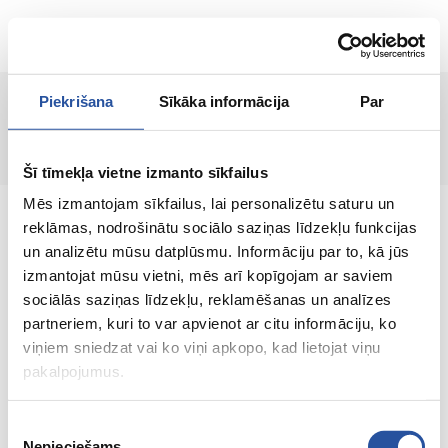
RU
Piekrišana
Sīkāka informācija
Par
Страница не найдена!
Šī tīmekļa vietne izmanto sīkfailus
Mēs izmantojam sīkfailus, lai personalizētu saturu un
reklāmas, nodrošinātu sociālo saziņas līdzekļu funkcijas
un analizētu mūsu datplūsmu. Informāciju par to, kā jūs
izmantojat mūsu vietni, mēs arī kopīgojam ar saviem
Интернет-магазин с выгодными ценами и
sociālās saziņas līdzekļu, reklamēšanas un analīzes
качественными товарами, где
partneriem, kuri to var apvienot ar citu informāciju, ko
удовлетворённость клиента является нашей
viņiem sniedzat vai ko viņi apkopo, kad lietojat viņu
главной ценностью.
pakalpojumus.
Vse dlja vashego doma i sada!
Piekrišanas
Nepieciešams