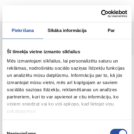
RU
Piekrišana
Sīkāka informācija
Par
Страница не найдена!
Šī tīmekļa vietne izmanto sīkfailus
Mēs izmantojam sīkfailus, lai personalizētu saturu un
reklāmas, nodrošinātu sociālo saziņas līdzekļu funkcijas
un analizētu mūsu datplūsmu. Informāciju par to, kā jūs
izmantojat mūsu vietni, mēs arī kopīgojam ar saviem
Интернет-магазин с выгодными ценами и
sociālās saziņas līdzekļu, reklamēšanas un analīzes
качественными товарами, где
partneriem, kuri to var apvienot ar citu informāciju, ko
удовлетворённость клиента является нашей
viņiem sniedzat vai ko viņi apkopo, kad lietojat viņu
главной ценностью.
pakalpojumus.
Vse dlja vashego doma i sada!
Piekrišanas
Nepieciešams