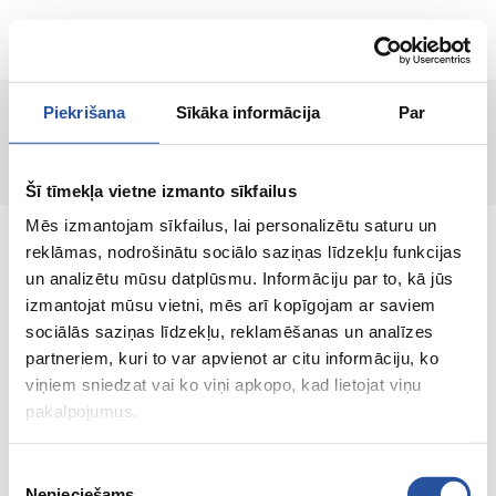
RU
Piekrišana
Sīkāka informācija
Par
Страница не найдена!
Šī tīmekļa vietne izmanto sīkfailus
Mēs izmantojam sīkfailus, lai personalizētu saturu un
reklāmas, nodrošinātu sociālo saziņas līdzekļu funkcijas
un analizētu mūsu datplūsmu. Informāciju par to, kā jūs
izmantojat mūsu vietni, mēs arī kopīgojam ar saviem
Интернет-магазин с выгодными ценами и
sociālās saziņas līdzekļu, reklamēšanas un analīzes
качественными товарами, где
partneriem, kuri to var apvienot ar citu informāciju, ko
удовлетворённость клиента является нашей
viņiem sniedzat vai ko viņi apkopo, kad lietojat viņu
главной ценностью.
pakalpojumus.
Vse dlja vashego doma i sada!
Piekrišanas
Nepieciešams