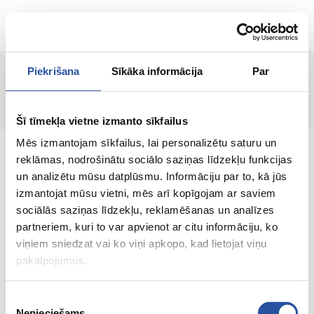
RU
Piekrišana
Sīkāka informācija
Par
Страница не найдена!
Šī tīmekļa vietne izmanto sīkfailus
Mēs izmantojam sīkfailus, lai personalizētu saturu un
reklāmas, nodrošinātu sociālo saziņas līdzekļu funkcijas
un analizētu mūsu datplūsmu. Informāciju par to, kā jūs
izmantojat mūsu vietni, mēs arī kopīgojam ar saviem
Интернет-магазин с выгодными ценами и
sociālās saziņas līdzekļu, reklamēšanas un analīzes
качественными товарами, где
partneriem, kuri to var apvienot ar citu informāciju, ko
удовлетворённость клиента является нашей
viņiem sniedzat vai ko viņi apkopo, kad lietojat viņu
главной ценностью.
pakalpojumus.
Vse dlja vashego doma i sada!
Piekrišanas
Nepieciešams