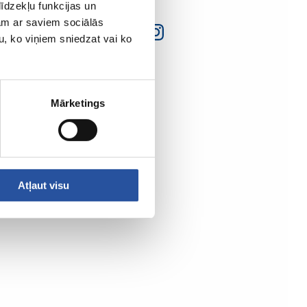
īdzekļu funkcijas un
jam ar saviem sociālās
u, ko viņiem sniedzat vai ko
Mārketings
Atļaut visu