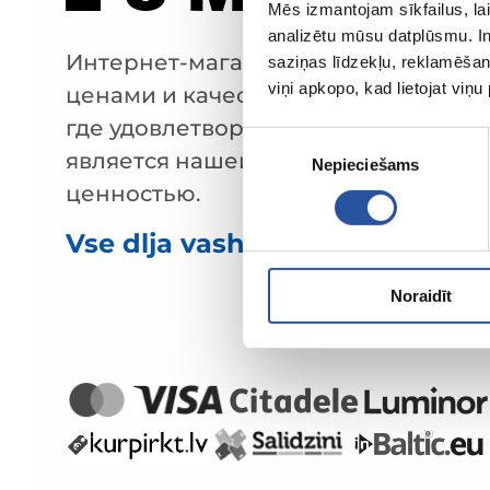
Mēs izmantojam sīkfailus, lai
analizētu mūsu datplūsmu. In
Интернет-магазин с выгодными
saziņas līdzekļu, reklamēšana
viņi apkopo, kad lietojat viņ
ценами и качественными товарами
где удовлетворённость клиента
Piekrišanas
является нашей главной
Nepieciešams
izvēle
ценностью.
Vse dlja vashego doma i sada!
Noraidīt