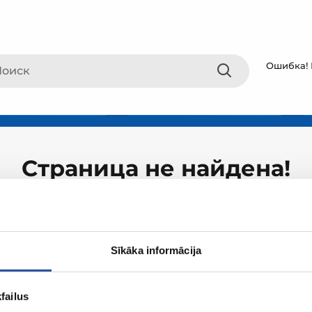
Ошибка! 
Страница не найдена!
Sīkāka informācija
failus
О ZUM
Покупки