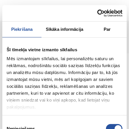
RU
Piekrišana
Sīkāka informācija
Par
Страница не найдена!
Šī tīmekļa vietne izmanto sīkfailus
Mēs izmantojam sīkfailus, lai personalizētu saturu un
reklāmas, nodrošinātu sociālo saziņas līdzekļu funkcijas
un analizētu mūsu datplūsmu. Informāciju par to, kā jūs
izmantojat mūsu vietni, mēs arī kopīgojam ar saviem
Интернет-магазин с выгодными ценами и
sociālās saziņas līdzekļu, reklamēšanas un analīzes
качественными товарами, где
partneriem, kuri to var apvienot ar citu informāciju, ko
удовлетворённость клиента является нашей
viņiem sniedzat vai ko viņi apkopo, kad lietojat viņu
главной ценностью.
pakalpojumus.
Vse dlja vashego doma i sada!
Piekrišanas
Nepieciešams