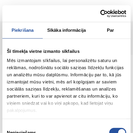
RU
Piekrišana
Sīkāka informācija
Par
Страница не найдена!
Šī tīmekļa vietne izmanto sīkfailus
Mēs izmantojam sīkfailus, lai personalizētu saturu un
reklāmas, nodrošinātu sociālo saziņas līdzekļu funkcijas
un analizētu mūsu datplūsmu. Informāciju par to, kā jūs
izmantojat mūsu vietni, mēs arī kopīgojam ar saviem
Интернет-магазин с выгодными ценами и
sociālās saziņas līdzekļu, reklamēšanas un analīzes
качественными товарами, где
partneriem, kuri to var apvienot ar citu informāciju, ko
удовлетворённость клиента является нашей
viņiem sniedzat vai ko viņi apkopo, kad lietojat viņu
главной ценностью.
pakalpojumus.
Vse dlja vashego doma i sada!
Piekrišanas
Nepieciešams