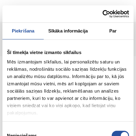
RU
Piekrišana
Sīkāka informācija
Par
Страница не найдена!
Šī tīmekļa vietne izmanto sīkfailus
Mēs izmantojam sīkfailus, lai personalizētu saturu un
reklāmas, nodrošinātu sociālo saziņas līdzekļu funkcijas
un analizētu mūsu datplūsmu. Informāciju par to, kā jūs
izmantojat mūsu vietni, mēs arī kopīgojam ar saviem
Интернет-магазин с выгодными ценами и
sociālās saziņas līdzekļu, reklamēšanas un analīzes
качественными товарами, где
partneriem, kuri to var apvienot ar citu informāciju, ko
удовлетворённость клиента является нашей
viņiem sniedzat vai ko viņi apkopo, kad lietojat viņu
главной ценностью.
pakalpojumus.
Vse dlja vashego doma i sada!
Piekrišanas
Nepieciešams