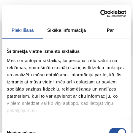
RU
Piekrišana
Sīkāka informācija
Par
Страница не найдена!
Šī tīmekļa vietne izmanto sīkfailus
Mēs izmantojam sīkfailus, lai personalizētu saturu un
reklāmas, nodrošinātu sociālo saziņas līdzekļu funkcijas
un analizētu mūsu datplūsmu. Informāciju par to, kā jūs
izmantojat mūsu vietni, mēs arī kopīgojam ar saviem
Интернет-магазин с выгодными ценами и
sociālās saziņas līdzekļu, reklamēšanas un analīzes
качественными товарами, где
partneriem, kuri to var apvienot ar citu informāciju, ko
удовлетворённость клиента является нашей
viņiem sniedzat vai ko viņi apkopo, kad lietojat viņu
главной ценностью.
pakalpojumus.
Vse dlja vashego doma i sada!
Piekrišanas
Nepieciešams