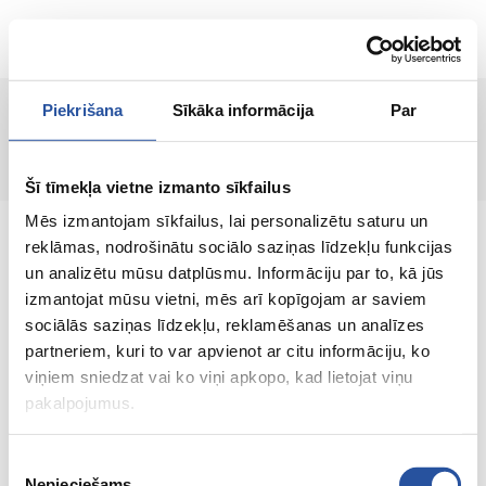
RU
Piekrišana
Sīkāka informācija
Par
Страница не найдена!
Šī tīmekļa vietne izmanto sīkfailus
Mēs izmantojam sīkfailus, lai personalizētu saturu un
reklāmas, nodrošinātu sociālo saziņas līdzekļu funkcijas
un analizētu mūsu datplūsmu. Informāciju par to, kā jūs
izmantojat mūsu vietni, mēs arī kopīgojam ar saviem
Интернет-магазин с выгодными ценами и
sociālās saziņas līdzekļu, reklamēšanas un analīzes
качественными товарами, где
partneriem, kuri to var apvienot ar citu informāciju, ko
удовлетворённость клиента является нашей
viņiem sniedzat vai ko viņi apkopo, kad lietojat viņu
главной ценностью.
pakalpojumus.
Vse dlja vashego doma i sada!
Piekrišanas
Nepieciešams