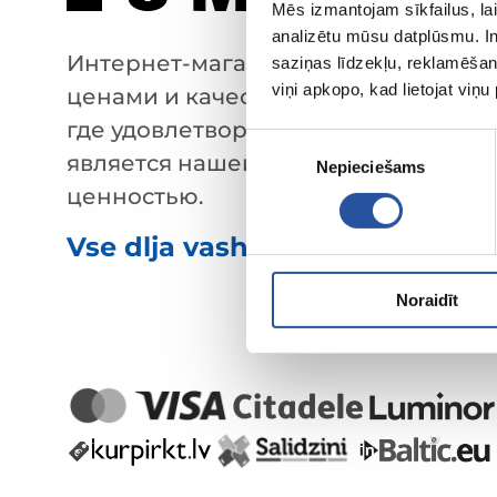
Mēs izmantojam sīkfailus, lai
analizētu mūsu datplūsmu. In
Интернет-магазин с выгодными
saziņas līdzekļu, reklamēšana
viņi apkopo, kad lietojat viņ
ценами и качественными товарами
где удовлетворённость клиента
Piekrišanas
является нашей главной
Nepieciešams
izvēle
ценностью.
Vse dlja vashego doma i sada!
Noraidīt