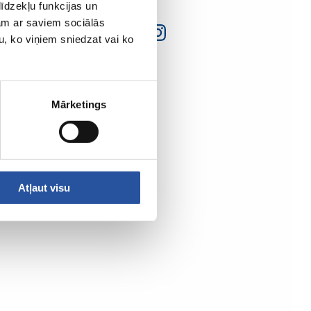
īdzekļu funkcijas un
jam ar saviem sociālās
u, ko viņiem sniedzat vai ko
Mārketings
Atļaut visu