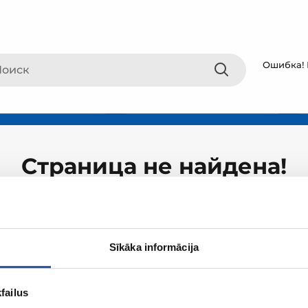
Ошибка! 
Страница не найдена!
Sīkāka informācija
failus
О ZUM
Покупки