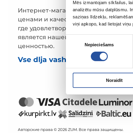
Mēs izmantojam sīkfailus, lai
Интернет-магазин с выгодными
analizētu mūsu datplūsmu. In
saziņas līdzekļu, reklamēšana
ценами и качественными товарами
viņi apkopo, kad lietojat viņ
где удовлетворённость клиента
является нашей главной
Piekrišanas
Nepieciešams
izvēle
ценностью.
Vse dlja vashego doma i sada!
Noraidīt
Авторские права © 2026 ZUM. Все права защищены.