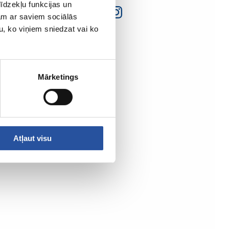
īdzekļu funkcijas un
jam ar saviem sociālās
u, ko viņiem sniedzat vai ko
Mārketings
Atļaut visu