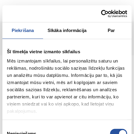
RU
Piekrišana
Sīkāka informācija
Par
Страница не найдена!
Šī tīmekļa vietne izmanto sīkfailus
Mēs izmantojam sīkfailus, lai personalizētu saturu un
reklāmas, nodrošinātu sociālo saziņas līdzekļu funkcijas
un analizētu mūsu datplūsmu. Informāciju par to, kā jūs
izmantojat mūsu vietni, mēs arī kopīgojam ar saviem
Интернет-магазин с выгодными ценами и
sociālās saziņas līdzekļu, reklamēšanas un analīzes
качественными товарами, где
partneriem, kuri to var apvienot ar citu informāciju, ko
удовлетворённость клиента является нашей
viņiem sniedzat vai ko viņi apkopo, kad lietojat viņu
главной ценностью.
pakalpojumus.
Vse dlja vashego doma i sada!
Piekrišanas
Nepieciešams