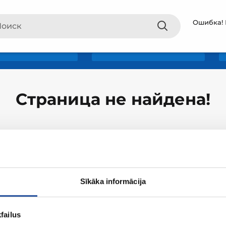
Ошибка! 
Страница не найдена!
Sīkāka informācija
О ZUM
Покупки
failus