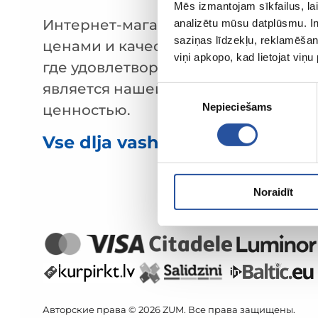
Mēs izmantojam sīkfailus, lai
Интернет-магазин с выгодными
analizētu mūsu datplūsmu. In
saziņas līdzekļu, reklamēšana
ценами и качественными товарами
viņi apkopo, kad lietojat viņ
где удовлетворённость клиента
является нашей главной
Piekrišanas
Nepieciešams
izvēle
ценностью.
Vse dlja vashego doma i sada!
Noraidīt
Авторские права © 2026 ZUM. Все права защищены.