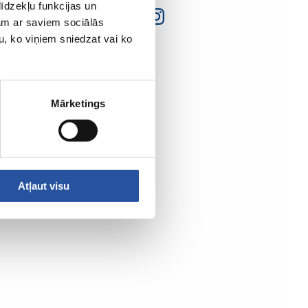
īdzekļu funkcijas un
jam ar saviem sociālās
u, ko viņiem sniedzat vai ko
Mārketings
Atļaut visu