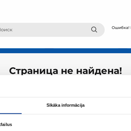
Ошибка! 
Страница не найдена!
Sīkāka informācija
failus
О ZUM
Покупки