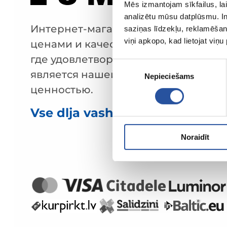
Mēs izmantojam sīkfailus, lai
analizētu mūsu datplūsmu. In
Интернет-магазин с выгодными
saziņas līdzekļu, reklamēšana
viņi apkopo, kad lietojat viņ
ценами и качественными товарами
где удовлетворённость клиента
Piekrišanas
является нашей главной
Nepieciešams
izvēle
ценностью.
Vse dlja vashego doma i sada!
Noraidīt