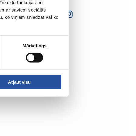
īdzekļu funkcijas un
jam ar saviem sociālās
u, ko viņiem sniedzat vai ko
Mārketings
Atļaut visu