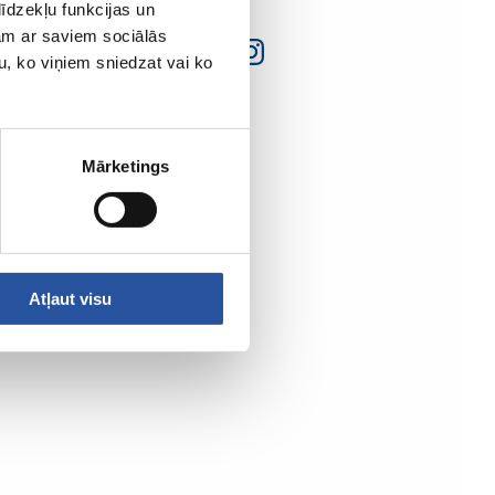
īdzekļu funkcijas un
jam ar saviem sociālās
u, ko viņiem sniedzat vai ko
Mārketings
Atļaut visu