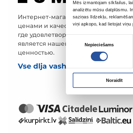
Mēs izmantojam sīkfailus, lai
analizētu mūsu datplūsmu. In
Интернет-магазин с выгодными
saziņas līdzekļu, reklamēšana
viņi apkopo, kad lietojat viņ
ценами и качественными товарами
где удовлетворённость клиента
Piekrišanas
является нашей главной
Nepieciešams
izvēle
ценностью.
Vse dlja vashego doma i sada!
Noraidīt