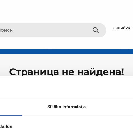
Ошибка! 
Страница не найдена!
Sīkāka informācija
failus
О ZUM
Покупки