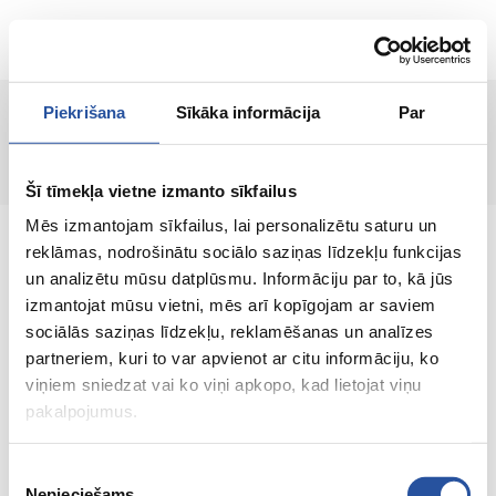
RU
Piekrišana
Sīkāka informācija
Par
Страница не найдена!
Šī tīmekļa vietne izmanto sīkfailus
Mēs izmantojam sīkfailus, lai personalizētu saturu un
reklāmas, nodrošinātu sociālo saziņas līdzekļu funkcijas
un analizētu mūsu datplūsmu. Informāciju par to, kā jūs
izmantojat mūsu vietni, mēs arī kopīgojam ar saviem
Интернет-магазин с выгодными ценами и
sociālās saziņas līdzekļu, reklamēšanas un analīzes
качественными товарами, где
partneriem, kuri to var apvienot ar citu informāciju, ko
удовлетворённость клиента является нашей
viņiem sniedzat vai ko viņi apkopo, kad lietojat viņu
главной ценностью.
pakalpojumus.
Vse dlja vashego doma i sada!
Piekrišanas
Nepieciešams