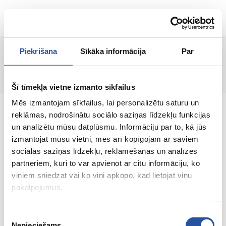
RU
Piekrišana
Sīkāka informācija
Par
Страница не найдена!
Šī tīmekļa vietne izmanto sīkfailus
Mēs izmantojam sīkfailus, lai personalizētu saturu un
reklāmas, nodrošinātu sociālo saziņas līdzekļu funkcijas
un analizētu mūsu datplūsmu. Informāciju par to, kā jūs
izmantojat mūsu vietni, mēs arī kopīgojam ar saviem
Интернет-магазин с выгодными ценами и
sociālās saziņas līdzekļu, reklamēšanas un analīzes
качественными товарами, где
partneriem, kuri to var apvienot ar citu informāciju, ko
удовлетворённость клиента является нашей
viņiem sniedzat vai ko viņi apkopo, kad lietojat viņu
главной ценностью.
pakalpojumus.
Vse dlja vashego doma i sada!
Piekrišanas
Nepieciešams