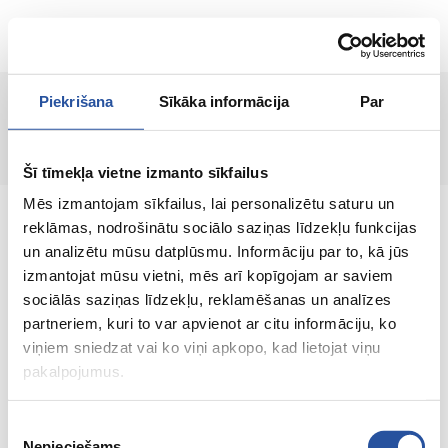
RU
Piekrišana
Sīkāka informācija
Par
Страница не найдена!
Šī tīmekļa vietne izmanto sīkfailus
Mēs izmantojam sīkfailus, lai personalizētu saturu un
reklāmas, nodrošinātu sociālo saziņas līdzekļu funkcijas
un analizētu mūsu datplūsmu. Informāciju par to, kā jūs
izmantojat mūsu vietni, mēs arī kopīgojam ar saviem
Интернет-магазин с выгодными ценами и
sociālās saziņas līdzekļu, reklamēšanas un analīzes
качественными товарами, где
partneriem, kuri to var apvienot ar citu informāciju, ko
удовлетворённость клиента является нашей
viņiem sniedzat vai ko viņi apkopo, kad lietojat viņu
главной ценностью.
pakalpojumus.
Vse dlja vashego doma i sada!
Piekrišanas
Nepieciešams