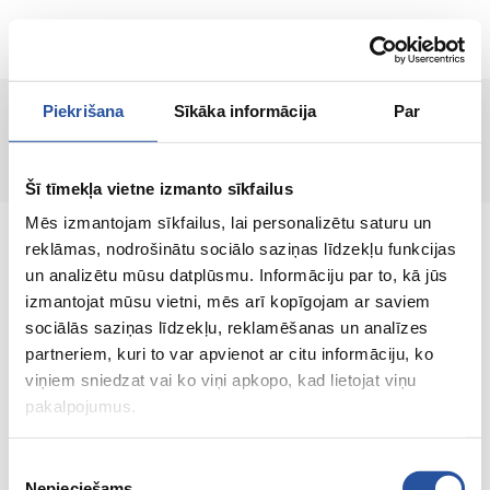
RU
Piekrišana
Sīkāka informācija
Par
Страница не найдена!
Šī tīmekļa vietne izmanto sīkfailus
Mēs izmantojam sīkfailus, lai personalizētu saturu un
reklāmas, nodrošinātu sociālo saziņas līdzekļu funkcijas
un analizētu mūsu datplūsmu. Informāciju par to, kā jūs
izmantojat mūsu vietni, mēs arī kopīgojam ar saviem
Интернет-магазин с выгодными ценами и
sociālās saziņas līdzekļu, reklamēšanas un analīzes
качественными товарами, где
partneriem, kuri to var apvienot ar citu informāciju, ko
удовлетворённость клиента является нашей
viņiem sniedzat vai ko viņi apkopo, kad lietojat viņu
главной ценностью.
pakalpojumus.
Vse dlja vashego doma i sada!
Piekrišanas
Nepieciešams