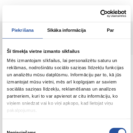
RU
Piekrišana
Sīkāka informācija
Par
Страница не найдена!
Šī tīmekļa vietne izmanto sīkfailus
Mēs izmantojam sīkfailus, lai personalizētu saturu un
reklāmas, nodrošinātu sociālo saziņas līdzekļu funkcijas
un analizētu mūsu datplūsmu. Informāciju par to, kā jūs
izmantojat mūsu vietni, mēs arī kopīgojam ar saviem
Интернет-магазин с выгодными ценами и
sociālās saziņas līdzekļu, reklamēšanas un analīzes
качественными товарами, где
partneriem, kuri to var apvienot ar citu informāciju, ko
удовлетворённость клиента является нашей
viņiem sniedzat vai ko viņi apkopo, kad lietojat viņu
главной ценностью.
pakalpojumus.
Vse dlja vashego doma i sada!
Piekrišanas
Nepieciešams