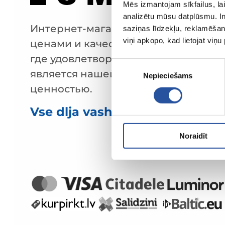
Mēs izmantojam sīkfailus, lai
analizētu mūsu datplūsmu. In
Интернет-магазин с выгодными
saziņas līdzekļu, reklamēšana
viņi apkopo, kad lietojat viņ
ценами и качественными товарами
где удовлетворённость клиента
Piekrišanas
является нашей главной
Nepieciešams
izvēle
ценностью.
Vse dlja vashego doma i sada!
Noraidīt