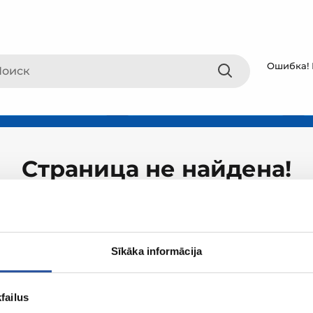
Ошибка! 
Страница не найдена!
Sīkāka informācija
failus
О ZUM
Покупки