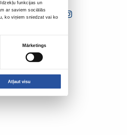
īdzekļu funkcijas un
jam ar saviem sociālās
u, ko viņiem sniedzat vai ko
Mārketings
Atļaut visu