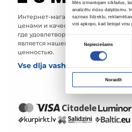
Mēs izmantojam sīkfailus, lai
analizētu mūsu datplūsmu. In
Интернет-магазин с выгодными
saziņas līdzekļu, reklamēšana
viņi apkopo, kad lietojat viņ
ценами и качественными товарами
где удовлетворённость клиента
Piekrišanas
является нашей главной
Nepieciešams
izvēle
ценностью.
Vse dlja vashego doma i sada!
Noraidīt