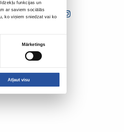
īdzekļu funkcijas un
jam ar saviem sociālās
u, ko viņiem sniedzat vai ko
Mārketings
Atļaut visu