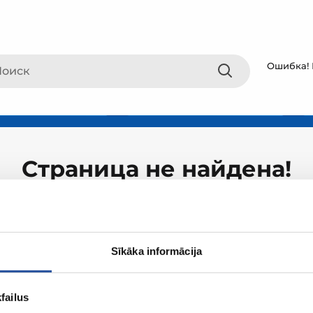
Ошибка! 
Страница не найдена!
Sīkāka informācija
failus
О ZUM
Покупки