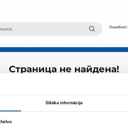
Ошибка! 
Страница не найдена!
Sīkāka informācija
failus
О ZUM
Покупки