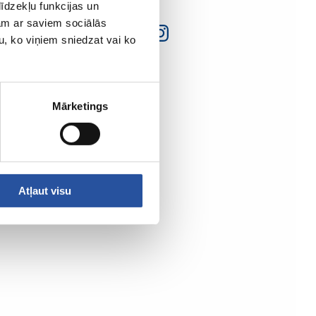
īdzekļu funkcijas un
jam ar saviem sociālās
u, ko viņiem sniedzat vai ko
Mārketings
Atļaut visu