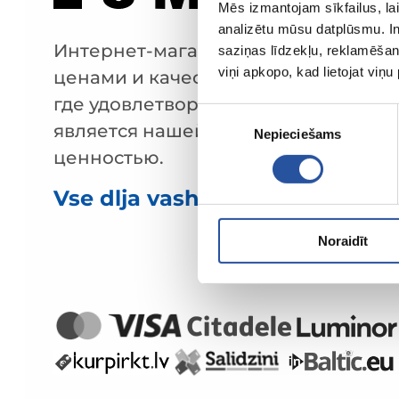
Mēs izmantojam sīkfailus, lai
analizētu mūsu datplūsmu. In
Интернет-магазин с выгодными
saziņas līdzekļu, reklamēšana
viņi apkopo, kad lietojat viņ
ценами и качественными товарами
где удовлетворённость клиента
Piekrišanas
является нашей главной
Nepieciešams
izvēle
ценностью.
Vse dlja vashego doma i sada!
Noraidīt