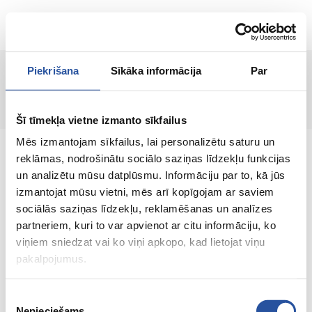
RU
Piekrišana
Sīkāka informācija
Par
Страница не найдена!
Šī tīmekļa vietne izmanto sīkfailus
Mēs izmantojam sīkfailus, lai personalizētu saturu un
reklāmas, nodrošinātu sociālo saziņas līdzekļu funkcijas
un analizētu mūsu datplūsmu. Informāciju par to, kā jūs
izmantojat mūsu vietni, mēs arī kopīgojam ar saviem
Интернет-магазин с выгодными ценами и
sociālās saziņas līdzekļu, reklamēšanas un analīzes
качественными товарами, где
partneriem, kuri to var apvienot ar citu informāciju, ko
удовлетворённость клиента является нашей
viņiem sniedzat vai ko viņi apkopo, kad lietojat viņu
главной ценностью.
pakalpojumus.
Vse dlja vashego doma i sada!
Piekrišanas
Nepieciešams