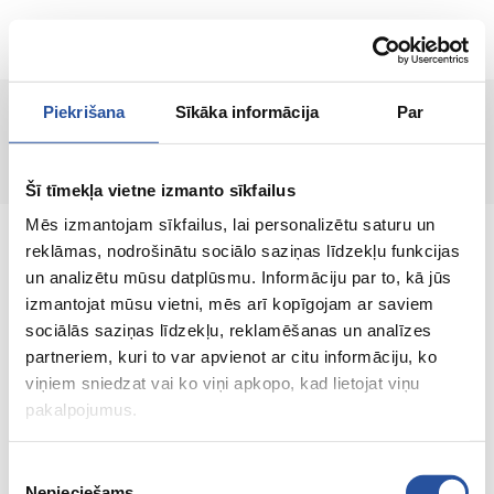
RU
Piekrišana
Sīkāka informācija
Par
Страница не найдена!
Šī tīmekļa vietne izmanto sīkfailus
Mēs izmantojam sīkfailus, lai personalizētu saturu un
reklāmas, nodrošinātu sociālo saziņas līdzekļu funkcijas
un analizētu mūsu datplūsmu. Informāciju par to, kā jūs
izmantojat mūsu vietni, mēs arī kopīgojam ar saviem
Интернет-магазин с выгодными ценами и
sociālās saziņas līdzekļu, reklamēšanas un analīzes
качественными товарами, где
partneriem, kuri to var apvienot ar citu informāciju, ko
удовлетворённость клиента является нашей
viņiem sniedzat vai ko viņi apkopo, kad lietojat viņu
главной ценностью.
pakalpojumus.
Vse dlja vashego doma i sada!
Piekrišanas
Nepieciešams