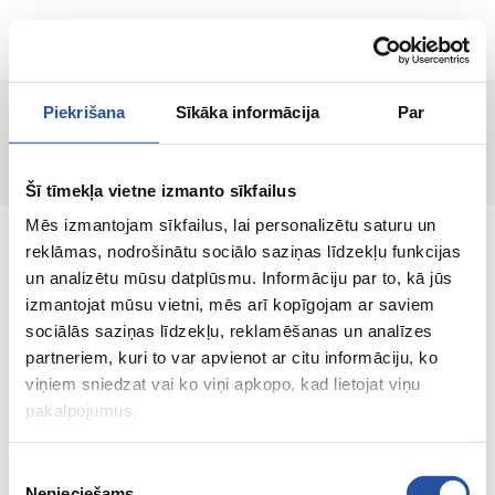
RU
Piekrišana
Sīkāka informācija
Par
Страница не найдена!
Šī tīmekļa vietne izmanto sīkfailus
Mēs izmantojam sīkfailus, lai personalizētu saturu un
reklāmas, nodrošinātu sociālo saziņas līdzekļu funkcijas
un analizētu mūsu datplūsmu. Informāciju par to, kā jūs
izmantojat mūsu vietni, mēs arī kopīgojam ar saviem
Интернет-магазин с выгодными ценами и
sociālās saziņas līdzekļu, reklamēšanas un analīzes
качественными товарами, где
partneriem, kuri to var apvienot ar citu informāciju, ko
удовлетворённость клиента является нашей
viņiem sniedzat vai ko viņi apkopo, kad lietojat viņu
главной ценностью.
pakalpojumus.
Vse dlja vashego doma i sada!
Piekrišanas
Nepieciešams