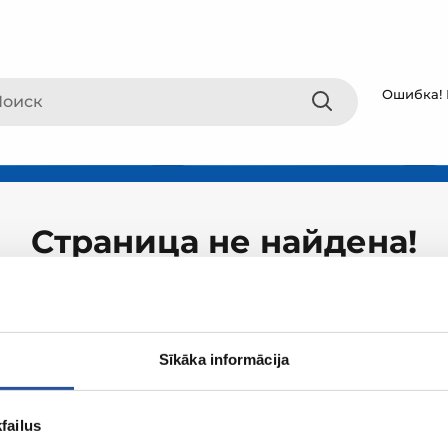
Ошибка! 
Страница не найдена!
Sīkāka informācija
failus
О ZUM
Покупки