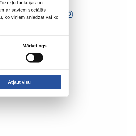
īdzekļu funkcijas un
jam ar saviem sociālās
u, ko viņiem sniedzat vai ko
Mārketings
Atļaut visu