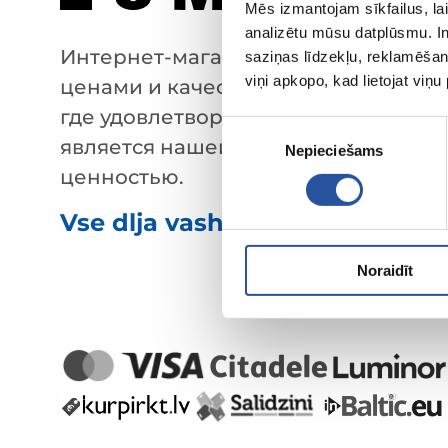
Mēs izmantojam sīkfailus, lai
analizētu mūsu datplūsmu. In
Интернет-магазин с выгодными
saziņas līdzekļu, reklamēšana
viņi apkopo, kad lietojat viņ
ценами и качественными товарами
где удовлетворённость клиента
Piekrišanas
является нашей главной
Nepieciešams
izvēle
ценностью.
Vse dlja vashego doma i sada!
Noraidīt