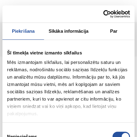
RU
Piekrišana
Sīkāka informācija
Par
Страница не найдена!
Šī tīmekļa vietne izmanto sīkfailus
Mēs izmantojam sīkfailus, lai personalizētu saturu un
reklāmas, nodrošinātu sociālo saziņas līdzekļu funkcijas
un analizētu mūsu datplūsmu. Informāciju par to, kā jūs
izmantojat mūsu vietni, mēs arī kopīgojam ar saviem
Интернет-магазин с выгодными ценами и
sociālās saziņas līdzekļu, reklamēšanas un analīzes
качественными товарами, где
partneriem, kuri to var apvienot ar citu informāciju, ko
удовлетворённость клиента является нашей
viņiem sniedzat vai ko viņi apkopo, kad lietojat viņu
главной ценностью.
pakalpojumus.
Vse dlja vashego doma i sada!
Piekrišanas
Nepieciešams