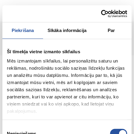
RU
Piekrišana
Sīkāka informācija
Par
Страница не найдена!
Šī tīmekļa vietne izmanto sīkfailus
Mēs izmantojam sīkfailus, lai personalizētu saturu un
reklāmas, nodrošinātu sociālo saziņas līdzekļu funkcijas
un analizētu mūsu datplūsmu. Informāciju par to, kā jūs
izmantojat mūsu vietni, mēs arī kopīgojam ar saviem
Интернет-магазин с выгодными ценами и
sociālās saziņas līdzekļu, reklamēšanas un analīzes
качественными товарами, где
partneriem, kuri to var apvienot ar citu informāciju, ko
удовлетворённость клиента является нашей
viņiem sniedzat vai ko viņi apkopo, kad lietojat viņu
главной ценностью.
pakalpojumus.
Vse dlja vashego doma i sada!
Piekrišanas
Nepieciešams