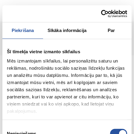
RU
Piekrišana
Sīkāka informācija
Par
Страница не найдена!
Šī tīmekļa vietne izmanto sīkfailus
Mēs izmantojam sīkfailus, lai personalizētu saturu un
reklāmas, nodrošinātu sociālo saziņas līdzekļu funkcijas
un analizētu mūsu datplūsmu. Informāciju par to, kā jūs
izmantojat mūsu vietni, mēs arī kopīgojam ar saviem
Интернет-магазин с выгодными ценами и
sociālās saziņas līdzekļu, reklamēšanas un analīzes
качественными товарами, где
partneriem, kuri to var apvienot ar citu informāciju, ko
удовлетворённость клиента является нашей
viņiem sniedzat vai ko viņi apkopo, kad lietojat viņu
главной ценностью.
pakalpojumus.
Vse dlja vashego doma i sada!
Piekrišanas
Nepieciešams