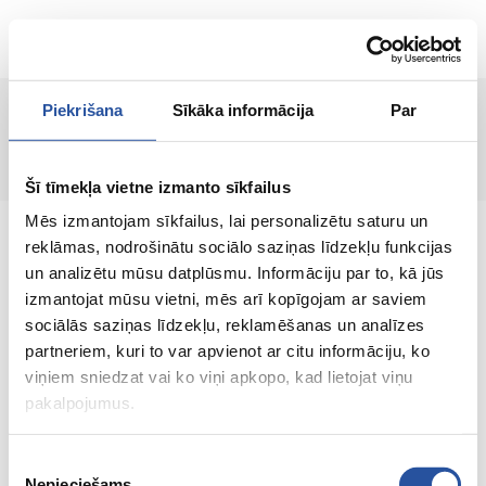
RU
Piekrišana
Sīkāka informācija
Par
Страница не найдена!
Šī tīmekļa vietne izmanto sīkfailus
Mēs izmantojam sīkfailus, lai personalizētu saturu un
reklāmas, nodrošinātu sociālo saziņas līdzekļu funkcijas
un analizētu mūsu datplūsmu. Informāciju par to, kā jūs
izmantojat mūsu vietni, mēs arī kopīgojam ar saviem
Интернет-магазин с выгодными ценами и
sociālās saziņas līdzekļu, reklamēšanas un analīzes
качественными товарами, где
partneriem, kuri to var apvienot ar citu informāciju, ko
удовлетворённость клиента является нашей
viņiem sniedzat vai ko viņi apkopo, kad lietojat viņu
главной ценностью.
pakalpojumus.
Vse dlja vashego doma i sada!
Piekrišanas
Nepieciešams