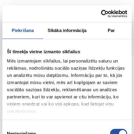
RU
Piekrišana
Sīkāka informācija
Par
Страница не найдена!
Šī tīmekļa vietne izmanto sīkfailus
Mēs izmantojam sīkfailus, lai personalizētu saturu un
reklāmas, nodrošinātu sociālo saziņas līdzekļu funkcijas
un analizētu mūsu datplūsmu. Informāciju par to, kā jūs
izmantojat mūsu vietni, mēs arī kopīgojam ar saviem
Интернет-магазин с выгодными ценами и
sociālās saziņas līdzekļu, reklamēšanas un analīzes
качественными товарами, где
partneriem, kuri to var apvienot ar citu informāciju, ko
удовлетворённость клиента является нашей
viņiem sniedzat vai ko viņi apkopo, kad lietojat viņu
главной ценностью.
pakalpojumus.
Vse dlja vashego doma i sada!
Piekrišanas
Nepieciešams