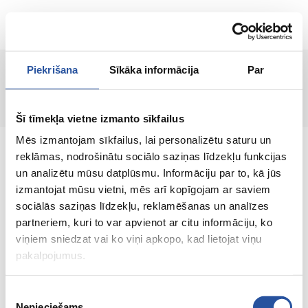
RU
Piekrišana
Sīkāka informācija
Par
Страница не найдена!
Šī tīmekļa vietne izmanto sīkfailus
Mēs izmantojam sīkfailus, lai personalizētu saturu un
reklāmas, nodrošinātu sociālo saziņas līdzekļu funkcijas
un analizētu mūsu datplūsmu. Informāciju par to, kā jūs
izmantojat mūsu vietni, mēs arī kopīgojam ar saviem
Интернет-магазин с выгодными ценами и
sociālās saziņas līdzekļu, reklamēšanas un analīzes
качественными товарами, где
partneriem, kuri to var apvienot ar citu informāciju, ko
удовлетворённость клиента является нашей
viņiem sniedzat vai ko viņi apkopo, kad lietojat viņu
главной ценностью.
pakalpojumus.
Vse dlja vashego doma i sada!
Piekrišanas
Nepieciešams