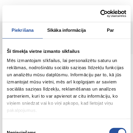
EN
Piekrišana
Sīkāka informācija
Par
Page not found!
Šī tīmekļa vietne izmanto sīkfailus
Mēs izmantojam sīkfailus, lai personalizētu saturu un
reklāmas, nodrošinātu sociālo saziņas līdzekļu funkcijas
un analizētu mūsu datplūsmu. Informāciju par to, kā jūs
izmantojat mūsu vietni, mēs arī kopīgojam ar saviem
An online store with great prices and quality
sociālās saziņas līdzekļu, reklamēšanas un analīzes
products, where customer satisfaction is our
partneriem, kuri to var apvienot ar citu informāciju, ko
main value.
viņiem sniedzat vai ko viņi apkopo, kad lietojat viņu
pakalpojumus.
Everything for your home and
garden!
Piekrišanas
Nepieciešams