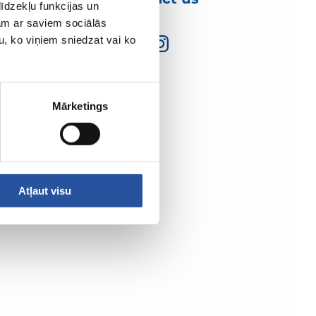
īdzekļu funkcijas un
jam ar saviem sociālās
u, ko viņiem sniedzat vai ko
Mārketings
Atļaut visu