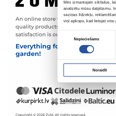
Mēs izmantojam sīkfailus, lai
analizētu mūsu datplūsmu. In
saziņas līdzekļu, reklamēšana
An online store with great prices and
viņi apkopo, kad lietojat viņ
quality products, where customer
Piekrišanas
satisfaction is our main value.
Nepieciešams
izvēle
Everything for your home and
garden!
Noraidīt
Copyright © 2026 ZUM. All rights reserved.