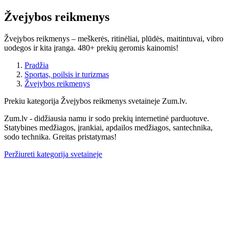
Žvejybos reikmenys
Žvejybos reikmenys – meškerės, ritinėliai, plūdės, maitintuvai, vibro
uodegos ir kita įranga. 480+ prekių geromis kainomis!
Pradžia
Sportas, poilsis ir turizmas
Žvejybos reikmenys
Prekiu kategorija Žvejybos reikmenys svetaineje Zum.lv.
Zum.lv - didžiausia namu ir sodo prekių internetinė parduotuve.
Statybines medžiagos, įrankiai, apdailos medžiagos, santechnika,
sodo technika. Greitas pristatymas!
Peržiureti kategorija svetaineje