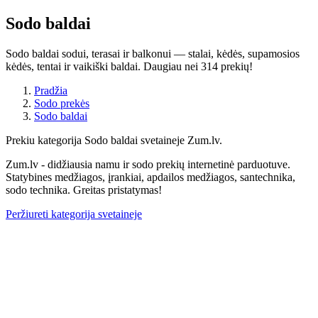
Sodo baldai
Sodo baldai sodui, terasai ir balkonui — stalai, kėdės, supamosios
kėdės, tentai ir vaikiški baldai. Daugiau nei 314 prekių!
Pradžia
Sodo prekės
Sodo baldai
Prekiu kategorija Sodo baldai svetaineje Zum.lv.
Zum.lv - didžiausia namu ir sodo prekių internetinė parduotuve.
Statybines medžiagos, įrankiai, apdailos medžiagos, santechnika,
sodo technika. Greitas pristatymas!
Peržiureti kategorija svetaineje