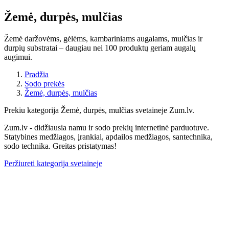
Žemė, durpės, mulčias
Žemė daržovėms, gėlėms, kambariniams augalams, mulčias ir
durpių substratai – daugiau nei 100 produktų geriam augalų
augimui.
Pradžia
Sodo prekės
Žemė, durpės, mulčias
Prekiu kategorija Žemė, durpės, mulčias svetaineje Zum.lv.
Zum.lv - didžiausia namu ir sodo prekių internetinė parduotuve.
Statybines medžiagos, įrankiai, apdailos medžiagos, santechnika,
sodo technika. Greitas pristatymas!
Peržiureti kategorija svetaineje